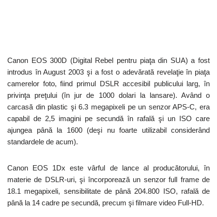
Canon EOS 300D (Digital Rebel pentru piaţa din SUA) a fost
introdus în August 2003 şi a fost o adevărată revelaţie în piaţa
camerelor foto, fiind primul DSLR accesibil publicului larg, în
privinţa preţului (în jur de 1000 dolari la lansare). Având o
carcasă din plastic şi 6.3 megapixeli pe un senzor APS-C, era
capabil de 2,5 imagini pe secundă în rafală şi un ISO care
ajungea până la 1600 (deşi nu foarte utilizabil considerând
standardele de acum).
Canon EOS 1Dx este vârful de lance al producătorului, în
materie de DSLR-uri, şi încorporează un senzor full frame de
18.1 megapixeli, sensibilitate de până 204.800 ISO, rafală de
până la 14 cadre pe secundă, precum şi filmare video Full-HD.