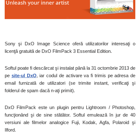
Sony şi DxO Image Science oferă utilizatorilor interesaţi o
licenţă gratuită de DxO FilmPack 3 Essential Edition.
Softul poate fi descărcat şi instalat până la 31 octombrie 2013 de
pe
site-ul DxO
, iar codul de activare va fi trimis pe adresa de
email furnizată de utilizatori (se trimite instant, verificaţi şi
folderul de spam dacă n-aţi primit).
DxO FilmPack este un plugin pentru Lightroom / Photoshop,
funcţionând şi de sine stătător. Softul emulează în jur de 40
versiuni ale filmelor analogice Fuji, Kodak, Agfa, Polaroid şi
Ilford.