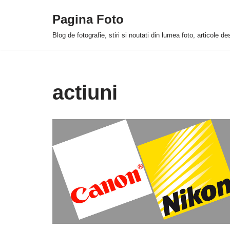
Pagina Foto
Skip
Blog de fotografie, stiri si noutati din lumea foto, articole d
to
content
actiuni