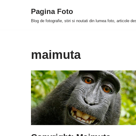
Pagina Foto
Skip
Blog de fotografie, stiri si noutati din lumea foto, articole d
to
content
maimuta