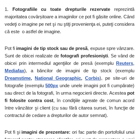
1.
Fotografiile cu toate drepturile rezervate
reprezintă
majoritatea covârșitoare a imaginilor ce pot fi găsite online. Când
vedeţi o imagine pe net şi nu ştiţi provenienţa ei, puteţi considera
că este o astfel de imagine.
Pot fi
imagini de tip stock sau de presă
, expuse spre vânzare.
Sunt de obicei realizate de
fotografi profesionişti
. Se vând de
obicei prin intermediul agenţiilor de presă (exemplu
Reuters
,
Mediafax
), a băncilor de imagini de tip stock (exemplu
Dreamstime
,
National Geographic
,
Corbis
), pe site-uri de
fotografie (exemplu
500px
unde unele imagini pot fi cumpărate)
sau direct de la fotografi, în urma negocierii directe. Acestea
pot
fi folosite contra cost
, în condiţiile agreate de comun acord
între vânzător şi client (cu sau fără citarea sursei, în funcţie de
contractul de cedare a drepturilor de autor semnat).
Pot fi şi
imagini de prezentare:
ori fac parte din portofoliul unui