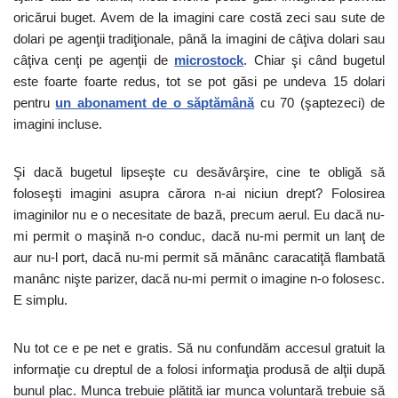
oricărui buget. Avem de la imagini care costă zeci sau sute de
dolari pe agenţii tradiţionale, până la imagini de câţiva dolari sau
câţiva cenţi pe agenţii de
microstock
. Chiar şi când bugetul
este foarte foarte redus, tot se pot găsi pe undeva 15 dolari
pentru
un abonament de o săptămână
cu 70 (şaptezeci) de
imagini incluse.
Şi dacă bugetul lipseşte cu desăvârşire, cine te obligă să
foloseşti imagini asupra cărora n-ai niciun drept? Folosirea
imaginilor nu e o necesitate de bază, precum aerul. Eu dacă nu-
mi permit o maşină n-o conduc, dacă nu-mi permit un lanţ de
aur nu-l port, dacă nu-mi permit să mănânc caracatiţă flambată
manânc nişte parizer, dacă nu-mi permit o imagine n-o folosesc.
E simplu.
Nu tot ce e pe net e gratis. Să nu confundăm accesul gratuit la
informaţie cu dreptul de a folosi informaţia produsă de alţii după
bunul plac. Munca trebuie plătită iar munca voluntară trebuie să