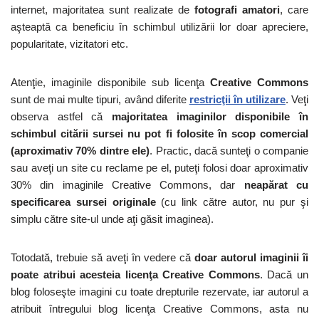
internet, majoritatea sunt realizate de
fotografi amatori
, care
aşteaptă ca beneficiu în schimbul utilizării lor doar apreciere,
popularitate, vizitatori etc.
Atenţie, imaginile disponibile sub licenţa
Creative Commons
sunt de mai multe tipuri, având diferite
restricţii în utilizare
. Veţi
observa astfel că
majoritatea imaginilor disponibile în
schimbul citării sursei nu pot fi folosite în scop comercial
(aproximativ 70% dintre ele)
. Practic, dacă sunteţi o companie
sau aveţi un site cu reclame pe el, puteţi folosi doar aproximativ
30% din imaginile Creative Commons, dar
neapărat cu
specificarea sursei originale
(cu link către autor, nu pur şi
simplu către site-ul unde aţi găsit imaginea).
Totodată, trebuie să aveţi în vedere că
doar autorul imaginii îi
poate atribui acesteia licenţa Creative Commons
. Dacă un
blog foloseşte imagini cu toate drepturile rezervate, iar autorul a
atribuit întregului blog licenţa Creative Commons, asta nu