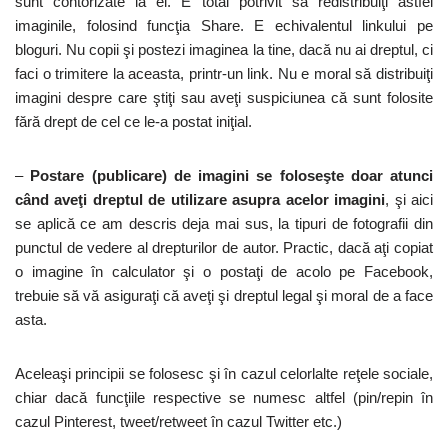
sunt contorizate la el. E total potrivit să redistribuiţi astfel
imaginile, folosind funcţia Share. E echivalentul linkului pe
bloguri. Nu copii şi postezi imaginea la tine, dacă nu ai dreptul, ci
faci o trimitere la aceasta, printr-un link. Nu e moral să distribuiţi
imagini despre care ştiţi sau aveţi suspiciunea că sunt folosite
fără drept de cel ce le-a postat iniţial.
–
Postare (publicare) de imagini se foloseşte doar atunci
când aveţi dreptul de utilizare asupra acelor imagini
, şi aici
se aplică ce am descris deja mai sus, la tipuri de fotografii din
punctul de vedere al drepturilor de autor. Practic, dacă aţi copiat
o imagine în calculator şi o postaţi de acolo pe Facebook,
trebuie să vă asiguraţi că aveţi şi dreptul legal şi moral de a face
asta.
Aceleaşi principii se folosesc şi în cazul celorlalte reţele sociale,
chiar dacă funcţiile respective se numesc altfel (pin/repin în
cazul Pinterest, tweet/retweet în cazul Twitter etc.)