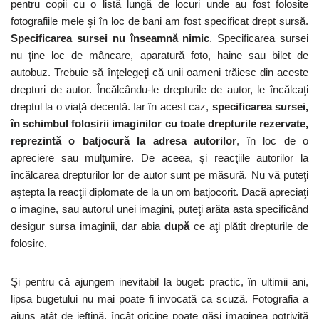
pentru copii cu o listă lungă de locuri unde au fost folosite
fotografiile mele şi în loc de bani am fost specificat drept sursă.
Specificarea sursei nu înseamnă nimic
. Specificarea sursei
nu ţine loc de mâncare, aparatură foto, haine sau bilet de
autobuz. Trebuie să înţelegeţi că unii oameni trăiesc din aceste
drepturi de autor. Încălcându-le drepturile de autor, le încălcaţi
dreptul la o viaţă decentă. Iar în acest caz,
specificarea sursei,
în schimbul folosirii imaginilor cu toate drepturile rezervate,
reprezintă o batjocură la adresa autorilor
, în loc de o
apreciere sau mulţumire. De aceea, şi reacţiile autorilor la
încălcarea drepturilor lor de autor sunt pe măsură. Nu vă puteţi
aştepta la reacţii diplomate de la un om batjocorit. Dacă apreciaţi
o imagine, sau autorul unei imagini, puteţi arăta asta specificând
desigur sursa imaginii, dar abia
după
ce aţi plătit drepturile de
folosire.
Şi pentru că ajungem inevitabil la buget: practic, în ultimii ani,
lipsa bugetului nu mai poate fi invocată ca scuză. Fotografia a
ajuns atât de ieftină, încât oricine poate găsi imaginea potrivită