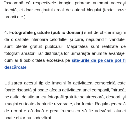
înseamnă că respectivele imagini primesc automat aceeaşi
licenţă, ci doar conţinutul creat de autorul blogului (texte, poze
proprii etc.).
4.
Fotografiile gratuite (public domain)
sunt de obicei imagini
de o calitate inferioară celorlalte, şi care, neputând fi vândute,
sunt oferite gratuit publicului. Majoritatea sunt realizate de
fotografi amatori, iar distribuţia lor urmăreşte anumite avantaje,
cum ar fi publicitatea excesivă pe
site-urile de pe care pot fi
descărcate
.
Utilizarea acesui tip de imagini în activitatea comercială este
foarte riscantă şi poate afecta activitatea unei companii, întrucât
pe astfel de site-uri cu fotografii gratuite se strecoară, deseori, şi
imagini cu toate drepturile rezervate, dar furate. Regula generală
de urmat e că dacă e prea frumos ca să fie adevărat, atunci
poate chiar nu-i adevărat.