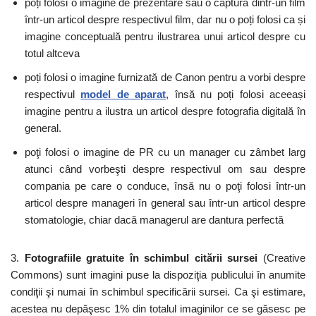
poți folosi o imagine de prezentare sau o captură dintr-un film
într-un articol despre respectivul film, dar nu o poți folosi ca și
imagine conceptuală pentru ilustrarea unui articol despre cu
totul altceva
poți folosi o imagine furnizată de Canon pentru a vorbi despre
respectivul
model de aparat
, însă nu poți folosi aceeași
imagine pentru a ilustra un articol despre fotografia digitală în
general.
poţi folosi o imagine de PR cu un manager cu zâmbet larg
atunci când vorbeşti despre respectivul om sau despre
compania pe care o conduce, însă nu o poţi folosi într-un
articol despre manageri în general sau într-un articol despre
stomatologie, chiar dacă managerul are dantura perfectă
3.
Fotografiile gratuite în schimbul citării sursei
(Creative
Commons) sunt imagini puse la dispoziţia publicului în anumite
condiţii şi numai în schimbul specificării sursei. Ca şi estimare,
acestea nu depăşesc 1% din totalul imaginilor ce se găsesc pe