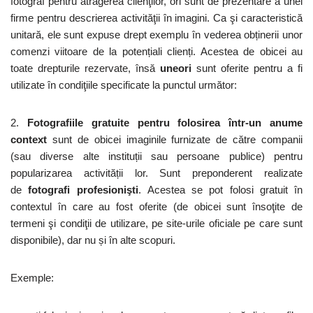
fotograf pentru atragerea clienţilor, ori sunt de prezentare a unei
firme pentru descrierea activităţii în imagini. Ca şi caracteristică
unitară, ele sunt expuse drept exemplu în vederea obținerii unor
comenzi viitoare de la potențiali clienți. Acestea de obicei au
toate drepturile rezervate, însă
uneori
sunt oferite pentru a fi
utilizate în condiţiile specificate la punctul următor:
2.
Fotografiile gratuite pentru folosirea într-un anume
context
sunt de obicei imaginile furnizate de către companii
(sau diverse alte instituții sau persoane publice) pentru
popularizarea activității lor. Sunt preponderent realizate
de
fotografi profesionişti
. Acestea se pot folosi gratuit în
contextul în care au fost oferite (de obicei sunt însoţite de
termeni şi condiţii de utilizare, pe site-urile oficiale pe care sunt
disponibile), dar nu și în alte scopuri.
Exemple: