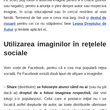
sau negativ), pentru a anunţa o ştire despre autor sau respeciva
imagine, în scop educaţional sau în cercul restrâns al unei
familii. Termenul de fair use e ceva mai larg, însă şi
destul de
riscant
pentru cei ce nu stăpânesc bine
Legea Dreptului de
Autor
şi limitele aplicării ei.
Utilizarea imaginilor în reţelele
sociale
Vom vorbi de Facebook, pentru că e cea mai populară reţea
socială. Pe Facebook există două tipuri de afişare a imaginilor:
–
Share
(distribuire)
se foloseşte atunci când nu ai
(sau nu ştii
dacă ai)
dreptul de a folosi imaginea respectivă
, dar vrei
totuşi s-o popularizezi. Celui care a postat-o iniţial nu i se
încalcă astfel drepturile de autor, iar toate distribuirile ulterioare