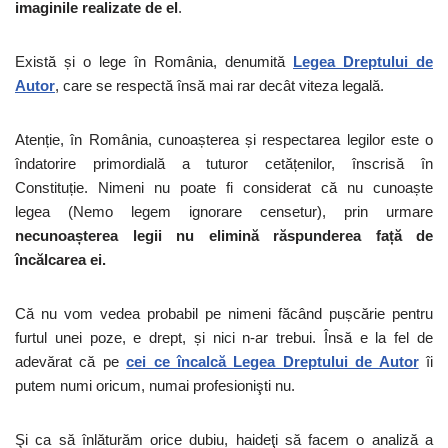
imaginile realizate de el
.
Există și o lege în România, denumită
Legea Dreptului de
Autor
, care se respectă însă mai rar decât viteza legală.
Atenție, în România, cunoașterea și respectarea legilor este o
îndatorire primordială a tuturor cetățenilor, înscrisă în
Constituție. Nimeni nu poate fi considerat că nu cunoaște
legea (Nemo legem ignorare censetur), prin urmare
necunoașterea legii nu elimină răspunderea față de
încălcarea ei
.
Că nu vom vedea probabil pe nimeni făcând pușcărie pentru
furtul unei poze, e drept, și nici n-ar trebui. Însă e la fel de
adevărat că pe
cei ce încalcă Legea Dreptului de Autor
îi
putem numi oricum, numai profesionişti nu.
Şi ca să înlăturăm orice dubiu, haideţi să facem o analiză a