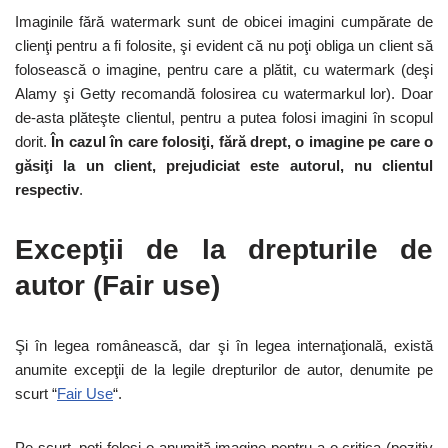
Imaginile fără watermark sunt de obicei imagini cumpărate de
clienţi pentru a fi folosite, şi evident că nu poţi obliga un client să
folosească o imagine, pentru care a plătit, cu watermark (deşi
Alamy şi Getty recomandă folosirea cu watermarkul lor). Doar
de-asta plăteşte clientul, pentru a putea folosi imagini în scopul
dorit.
În cazul în care folosiţi, fără drept, o imagine pe care o
găsiţi la un client, prejudiciat este autorul, nu clientul
respectiv
.
Excepţii de la drepturile de
autor (Fair use)
Şi în legea românească, dar şi în legea internaţională, există
anumite excepţii de la legile drepturilor de autor, denumite pe
scurt “
Fair Use
“.
Pe scurt, poţi folosi o anumită imagine pentru a o critica (pozitiv