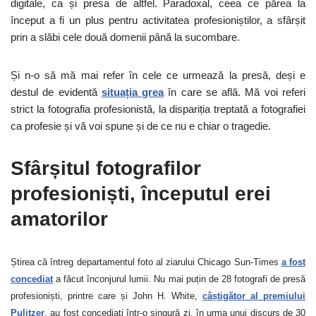
digitale, ca și presa de altfel. Paradoxal, ceea ce părea la
început a fi un plus pentru activitatea profesioniștilor, a sfârșit
prin a slăbi cele două domenii până la sucombare.
Și n-o să mă mai refer în cele ce urmează la presă, deși e
destul de evidentă
situația grea
în care se află. Mă voi referi
strict la fotografia profesionistă, la dispariția treptată a fotografiei
ca profesie și vă voi spune și de ce nu e chiar o tragedie.
Sfârșitul fotografilor
profesioniști, începutul erei
amatorilor
Știrea că întreg departamentul foto al ziarului Chicago Sun-Times
a fost
concediat
a făcut înconjurul lumii. Nu mai puțin de 28 fotografi de presă
profesioniști, printre care și John H. White,
câștigător al premiului
Pulitzer
, au fost concediați într-o singură zi, în urma unui discurs de 30