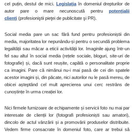
cel puțin, destul de mici.
Legislația
în domeniul drepturilor de
autor pare o mare necunoscută pentru
potențialii
clienți
(profesioniştii pieţei de publicitate şi PR).
Social media pare un sac fără fund pentru profesioniștii din
media, majoritatea lor nepunându-și pentru o secundă problema
legalității sau măcar a eticii activității lor. Imaginile ajung într-un
fel sau altul în social media (rețele sociale, bloguri, site-uri de
fotografie) și, dacă sunt reușite, capătă o personalitate proprie
ca imagini. Pare că nimănui nu-i mai pasă de cei din spatele
acestor imagini și, din păcate, nici autorilor nu le pasă mereu, de
obicei așteptând cel mult aprecierea unui cerc restrâns de
cunoștințe în urma creației lor.
Nici firmele furnizoare de echipamente și servicii foto nu mai par
interesate de clienții lor (fotografi profesioniști sau amatori),
dincolo de actul vânzării și a promovării produselor distribuite.
Vedem firme consacrate în domeniul foto, care ar trebui să