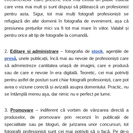
care vrea mai mult și sunt dispuși să plătească un profesionist
pentru asta. Sigur, tot mai mulți fotografi profesioniști se
refugiază din alte domenii în fotografia de eveniment, așa că
presiunea prețurilor mici va fi tot mai mare în viitor. Valabil și
pentru orice alt tip de fotografie la comandă.
2.
Editare și administrare
– fotografia de
stock
, agențiile de
presă
,
unele publicații, încă mai au nevoie de profesioniști care
să administreze cantitatea uriașă de imagini, care e produsă
sau de care e nevoie în era digitală. Teoretic, cei mai potriviți
pentru astfel de posturi sunt chiar fotografii profesioniști, care pot
avea o viziune corectă și avizată asupra domeniului. Practic, nu
se întâmplă mereu aşa, dar nimic nu e perfect pe lume.
3.
Promovare
– indiferent că vorbim de vânzarea directă a
produselor, de promovare prin recenzii în publicații de
specialitate sau pe bloguri, de jurizarea unor concursuri, tot
fotografii profesioniști sunt cei mai potriviți să o facă. Pe de-o