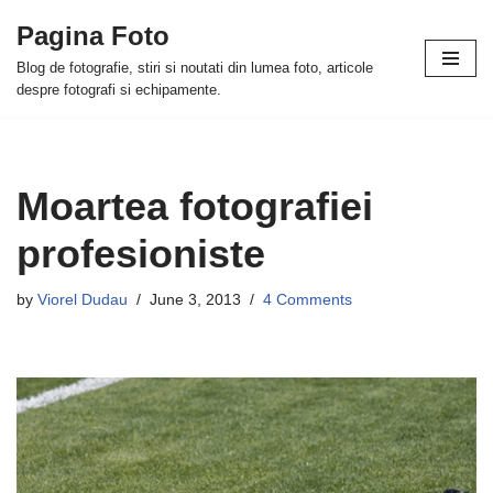
Pagina Foto
Skip
Blog de fotografie, stiri si noutati din lumea foto, articole
to
despre fotografi si echipamente.
content
Moartea fotografiei
profesioniste
by
Viorel Dudau
June 3, 2013
4 Comments