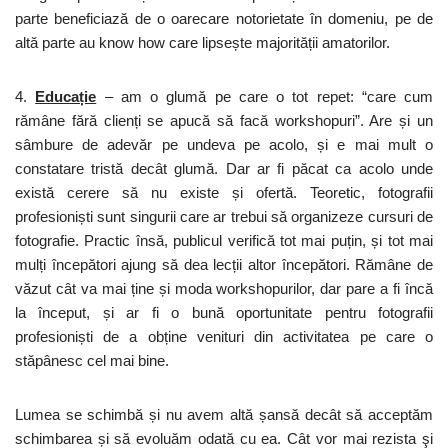
parte beneficiază de o oarecare notorietate în domeniu, pe de
altă parte au know how care lipsește majorității amatorilor.
4.
Educație
– am o glumă pe care o tot repet: “care cum
rămâne fără clienți se apucă să facă workshopuri”. Are și un
sâmbure de adevăr pe undeva pe acolo, și e mai mult o
constatare tristă decât glumă. Dar ar fi păcat ca acolo unde
există cerere să nu existe și ofertă. Teoretic, fotografii
profesioniști sunt singurii care ar trebui să organizeze cursuri de
fotografie. Practic însă, publicul verifică tot mai puțin, și tot mai
mulți începători ajung să dea lecții altor începători. Rămâne de
văzut cât va mai ține și moda workshopurilor, dar pare a fi încă
la început, și ar fi o bună oportunitate pentru fotografii
profesioniști de a obține venituri din activitatea pe care o
stăpânesc cel mai bine.
Lumea se schimbă și nu avem altă șansă decât să acceptăm
schimbarea și să evoluăm odată cu ea. Cât vor mai rezista şi