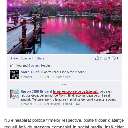
Nu e neapărat politica firmelor respective, poate fi doar o atenţie
redusă faţă de prezenţa companiei în social media, însă chiar