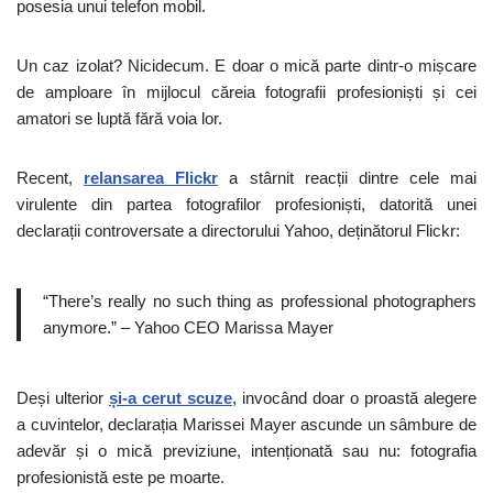
posesia unui telefon mobil.
Un caz izolat? Nicidecum. E doar o mică parte dintr-o mișcare
de amploare în mijlocul căreia fotografii profesioniști și cei
amatori se luptă fără voia lor.
Recent,
relansarea Flickr
a stârnit reacții dintre cele mai
virulente din partea fotografilor profesioniști, datorită unei
declarații controversate a directorului Yahoo, deținătorul Flickr:
“There’s really no such thing as professional photographers
anymore.” – Yahoo CEO Marissa Mayer
Deși ulterior
și-a cerut scuze
, invocând doar o proastă alegere
a cuvintelor, declarația Marissei Mayer ascunde un sâmbure de
adevăr și o mică previziune, intenționată sau nu: fotografia
profesionistă este pe moarte.